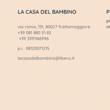
LA CASA DEL BAMBINO
P
p
via roma, 131, 80027 frattamaggiore
m
+39 081 880 51 82
+39 3391166996
p.i. 08120071215
lacasadelbambino@libero.it