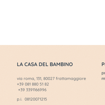
LA CASA DEL BAMBINO
P
p
via roma, 131, 80027 frattamaggiore
m
+39 081 880 51 82
+39 3391166996
p.i. 08120071215